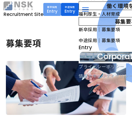
働く環境
新卒採用
中途採用
Entry
Entry
NSK株式会社
福利厚生・人材育成
Recruitment Site
menu
募集要
新卒採用｜募集要項
募集要項
中途採用｜募集要項
Entry
Corporat
プライバシーポリシー
情報セキュリティポリシ