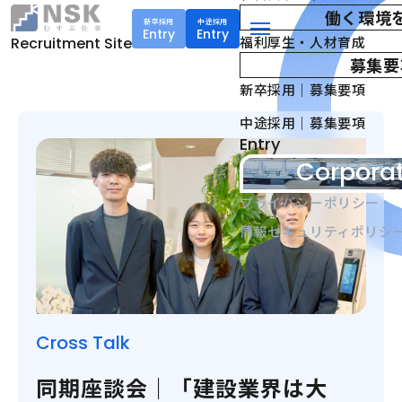
働く環境
新卒採用
中途採用
Entry
Entry
NSK株式会社
福利厚生・人材育成
Recruitment Site
menu
募集要
新卒採用｜募集要項
中途採用｜募集要項
Entry
Corporat
プライバシーポリシー
情報セキュリティポリシ
Cross Talk
同期座談会｜「建設業界は大