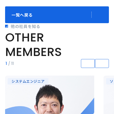
一覧へ戻る
他の社員を知る
O
T
H
E
R
M
E
M
B
E
R
S
1
/
11
システムエンジニア
ソ