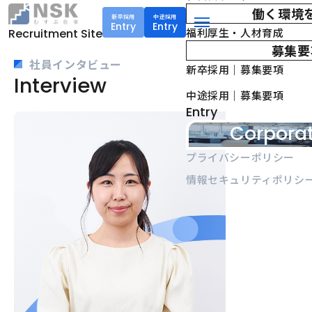
働く環境
新卒採用
中途採用
Entry
Entry
NSK株式会社
福利厚生・人材育成
Recruitment Site
menu
募集要
社員インタビュー
新卒採用｜募集要項
Interview
中途採用｜募集要項
Entry
Corporat
プライバシーポリシー
情報セキュリティポリシ