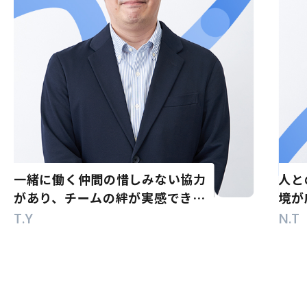
一緒に働く仲間の惜しみない協力
人と
があり、チームの絆が実感できま
境が
す！
T.Y
N.T