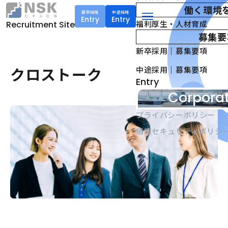
働く環境
新卒採用
中途採用
Entry
Entry
NSK株式会社
福利厚生・人材育成
Recruitment Site
menu
募集要
新卒採用｜募集要項
クロストーク
中途採用｜募集要項
Entry
Corporat
プライバシーポリシー
情報セキュリティポリシ