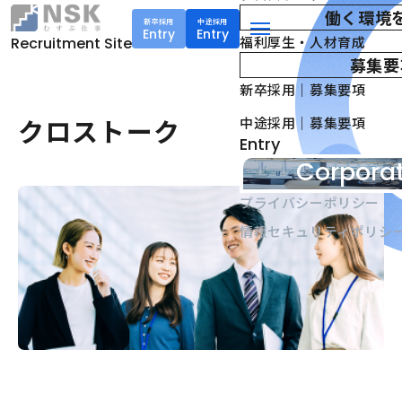
働く環境
新卒採用
中途採用
Entry
Entry
NSK株式会社
福利厚生・人材育成
Recruitment Site
menu
募集要
新卒採用｜募集要項
クロストーク
中途採用｜募集要項
Entry
Corporat
プライバシーポリシー
情報セキュリティポリシ