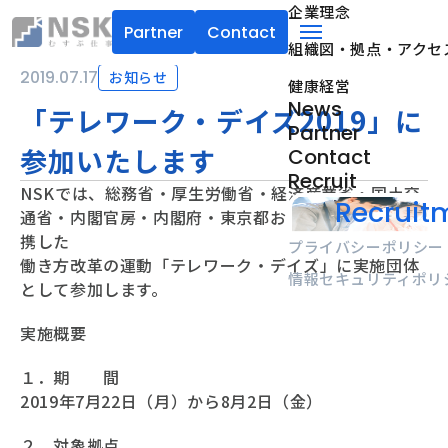
企業理念
Partner
Contact
組織図・拠点・アクセ
NSK株式会社
menu
2019.07.17
お知らせ
健康経営
News
「テレワーク・デイズ2019」に
Partner
参加いたします
Contact
Recruit
NSKでは、総務省・厚生労働省・経済産業省・国土交
Recruitm
通省・内閣官房・内閣府・東京都および関係団体と連
携した
プライバシーポリシー
働き方改革の運動「テレワーク・デイズ」に実施団体
情報セキュリティポリ
として参加します。
実施概要
１．期 間
2019年7月22日（月）から8月2日（金）
２．対象拠点