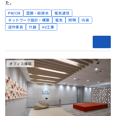
た。
PM/CM
空調・給排水
電気通信
ネットワーク設計・構築
電気
照明
内装
造作家具
什器
AV工事
オフィス構築