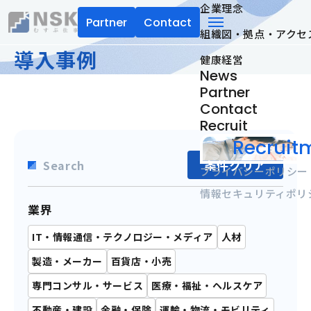
企業理念
Partner
Contact
組織図・拠点・アクセ
NSK株式会社
menu
導入事例
健康経営
News
Partner
Contact
Recruit
Recruitm
条件クリア
Search
プライバシーポリシー
情報セキュリティポリ
業界
IT・情報通信・テクノロジー・メディア
人材
製造・メーカー
百貨店・小売
専門コンサル・サービス
医療・福祉・ヘルスケア
不動産・建設
金融・保険
運輸・物流・モビリティ