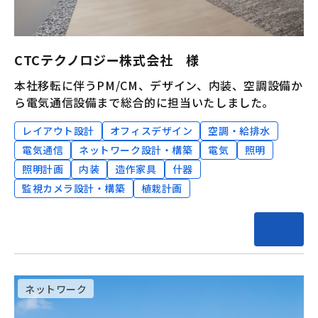
CTCテクノロジー株式会社 様
本社移転に伴うPM/CM、デザイン、内装、空調設備か
ら電気通信設備まで総合的に担当いたしました。
レイアウト設計
オフィスデザイン
空調・給排水
電気通信
ネットワーク設計・構築
電気
照明
照明計画
内装
造作家具
什器
監視カメラ設計・構築
植栽計画
ネットワーク