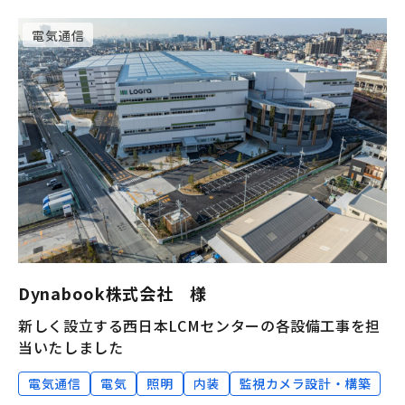
電気通信
Dynabook株式会社 様
新しく設立する西日本LCMセンターの各設備工事を担
当いたしました
電気通信
電気
照明
内装
監視カメラ設計・構築