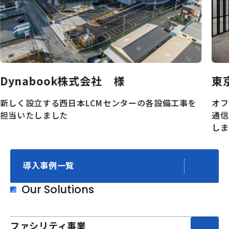
Dynabook株式会社 様
東
新しく設立する西日本LCMセンターの各設備工事を
オフ
担当いたしました
通信
しま
導入事例一覧
Our Solutions
ファシリティ事業