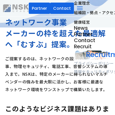
企業理念
Partner
Contact
組織図・拠点・アクセ
NSK株式会社
menu
ネットワーク事業
健康経営
News
メーカーの枠を超えた最適解
Partner
Contact
へ「むすぶ」提案。
Recruit
Recruitm
ご提案するのは、ネットワークの設計から、配線工
プライバシーポリシー
事、物理セキュリティ、電話工事、音響システムの導
情報セキュリティポリ
入まで。NSKは、特定のメーカーに縛られないマルチ
ベンダーの強みを最大限に活かし、お客様に最適な
ネットワーク環境をワンストップで構築いたします。
このようなビジネス課題はありま