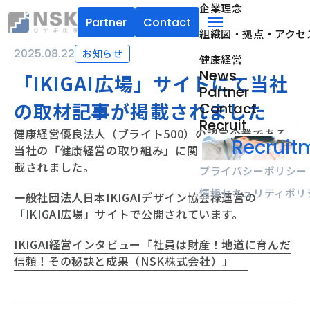
企業理念
Partner
Contact
組織図・拠点・アクセ
NSK株式会社
menu
2025.08.22
お知らせ
健康経営
News
「IKIGAI広場」サイトにて当社
Partner
の取材記事が掲載されました
Contact
Recruit
健康経営優良法人（ブライト500）の認定企業である
Recruitm
当社の「健康経営の取り組み」に関する取材記事が掲
載されました。
プライバシーポリシー
情報セキュリティポリ
一般社団法人日本IKIGAIデザイン協会様運営の
「IKIGAI広場」サイトで公開されています。
IKIGAI経営インタビュー「社員は財産！地道に育んだ
信頼！その秘訣と成果（NSK株式会社）」