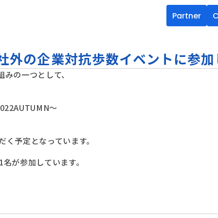
Partner
C
社外の企業対抗歩数イベントに参加
り組みの一つとして、
22AUTUMN～
稿いただく予定となっています。
41名が参加しています。