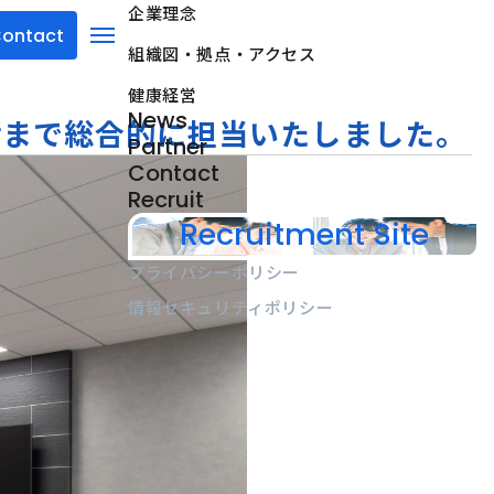
企業理念
ontact
組織図・拠点・アクセス
menu
健康経営
News
備まで総合的に担当いたしました。
Partner
Contact
Recruit
Recruitment Site
プライバシーポリシー
情報セキュリティポリシー