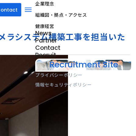
企業理念
ontact
組織図・拠点・アクセス
menu
健康経営
News
メラシステム構築工事を担当いた
Partner
Contact
Recruit
Recruitment Site
プライバシーポリシー
情報セキュリティポリシー