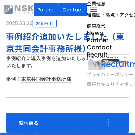
企業理念
Partner
Contact
組織図・拠点・アクセ
NSK株式会社
menu
2025.03.26
お知らせ
健康経営
News
事例紹介追加いたしました（東
Partner
京共同会計事務所様）
Contact
Recruit
事例紹介に導入事例を追加いたしましたのでお知らせ
Recruitm
いたします。
プライバシーポリシー
事例：
東京共同会計事務所様
情報セキュリティポリ
一覧へ戻る