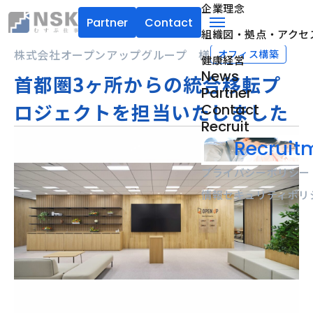
企業理念
Partner
Contact
組織図・拠点・アクセ
NSK株式会社
menu
株式会社オープンアップグループ 様
オフィス構築
健康経営
News
首都圏3ヶ所からの統合移転プ
Partner
ロジェクトを担当いたしました
Contact
Recruit
Recruitm
プライバシーポリシー
情報セキュリティポリ