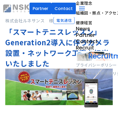
企業理念
Partner
Contact
組織図・拠点・アクセ
NSK株式会社
menu
株式会社ルネサンス 様
電気通信
健康経営
News
「スマートテニスレッスン」
Partner
Generation2導入に伴うカメラ
Contact
Recruit
設置・ネットワーク工事を担当
Recruitm
いたしました
プライバシーポリシー
情報セキュリティポリ