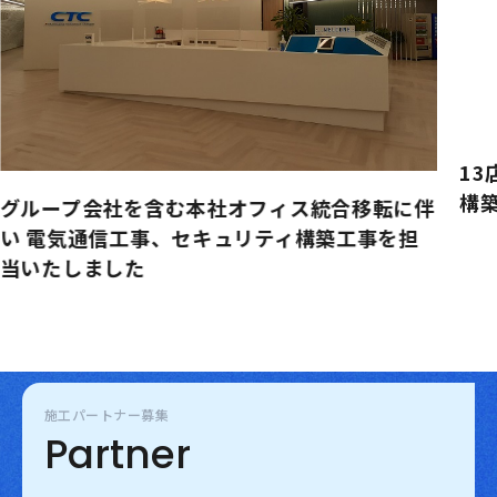
1
構
グループ会社を含む本社オフィス統合移転に伴
い 電気通信工事、セキュリティ構築工事を担
当いたしました
施工パートナー募集
Partner