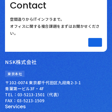
Contact
空間造りからITインフラまで。
オフィスに関する複合課題をまずはお聞かせくださ
い。
NSK株式会社
東京本社
〒102-0074 東京都千代田区九段南2-3-1
青葉第一ビル3F・4F
TEL：03-5213-1501（代表）
FAX：03-5213-1509
Services