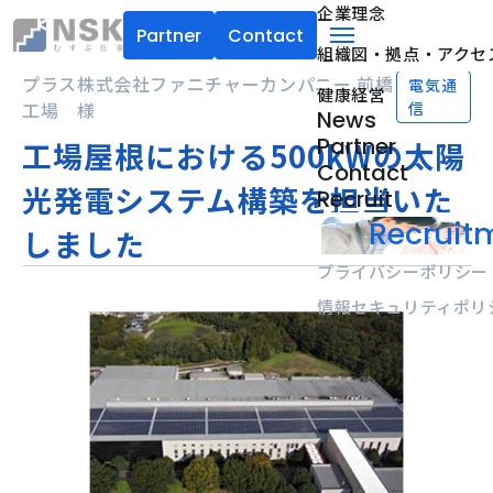
企業理念
Partner
Contact
組織図・拠点・アクセ
NSK株式会社
menu
プラス株式会社ファニチャーカンパニー 前橋
電気通
健康経営
工場 様
信
News
Partner
工場屋根における500kWの太陽
Contact
光発電システム構築を担当いた
Recruit
Recruitm
しました
プライバシーポリシー
情報セキュリティポリ