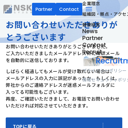
企業理念
Partner
Contact
組織図・拠点・アクセ
NSK株式会社
menu
お問い合わせいただきありが
健康経営
News
とうございます
Partner
Contact
お問い合わせいただきありがとうございました。
Recruit
ご入力いただきましたメールアドレス宛に確認メール
Recruitm
を自動的に送信しております。
プライバシーポリシー
しばらく経過してもメールが受け取れない場合は、
メールアドレスの入力に誤記があったか、もしくは、
情報セキュリティポリ
弊社からのご連絡アドレスが迷惑メールフォルダに
入ってる可能性もございます。
再度、ご確認いただきまして、お電話でお問い合わせ
いただければ対応させていただきます。
TOPに戻る