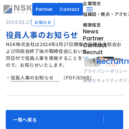
企業理念
Partner
Contact
組織図・拠点・アクセ
NSK株式会社
menu
2024.03.27
お知らせ
健康経営
News
役員人事のお知らせ
Partner
NSK株式会社は2024年3月27日開催の定時株主総会お
Contact
よび同総会終了後の取締役会において
Recruit
同日付で役員人事を実施することを決議いたしました
Recruitm
ので、お知らせいたします。
プライバシーポリシー
・
役員人事のお知らせ
（PDF/65KB）
情報セキュリティポリ
一覧へ戻る