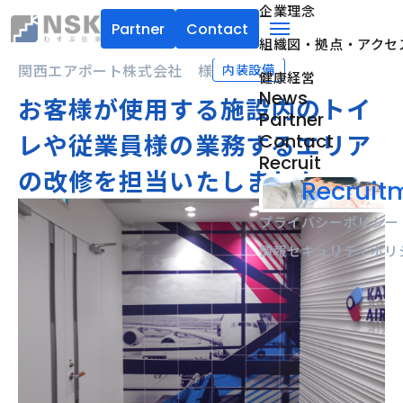
企業理念
Partner
Contact
組織図・拠点・アクセ
NSK株式会社
menu
関西エアポート株式会社 様
内装設備
健康経営
News
お客様が使用する施設内のトイ
Partner
レや従業員様の業務するエリア
Contact
Recruit
の改修を担当いたしました
Recruitm
プライバシーポリシー
情報セキュリティポリ