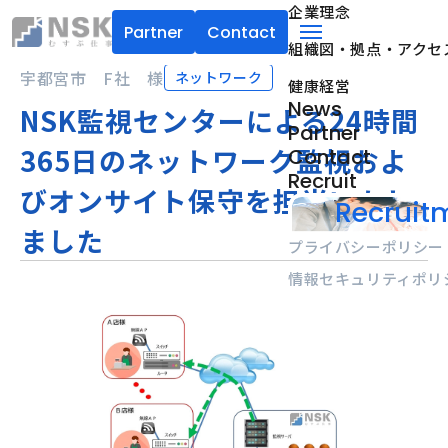
企業理念
Partner
Contact
組織図・拠点・アクセ
NSK株式会社
menu
宇都宮市 F社 様
ネットワーク
健康経営
News
NSK監視センターによる24時間
Partner
365日のネットワーク監視およ
Contact
Recruit
びオンサイト保守を担当いたし
Recruitm
ました
プライバシーポリシー
情報セキュリティポリ