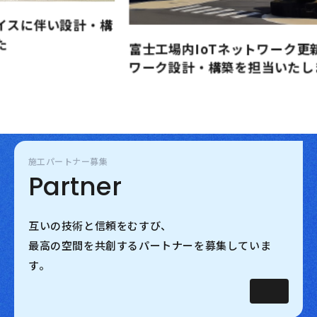
本
し
富士工場内IoTネットワーク更新に伴いネット
ワーク設計・構築を担当いたしました
施工パートナー募集
Partner
互いの技術と信頼をむすび、
最高の空間を共創するパートナーを募集していま
す。