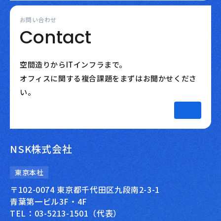
お問い合わせ
Contact
空間造りからITインフラまで。
オフィスに関する複合課題をまずはお聞かせくださ
い。
NSK株式会社
東京本社
〒102-0074 東京都千代田区九段南2-3-1
青葉第一ビル3F・4F
TEL：03-5213-1501（代表）