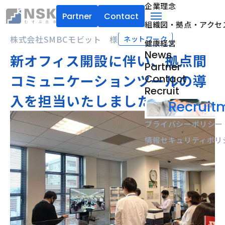
企業理念
Partner
Contact
組織図・拠点・アクセ
NSK株式会社
menu
株式会社SMBCモビット 様
ネットワーク
健康経営
News
新オフィス開設に伴い、拠点間
Partner
コミュニケーションツールの導
Contact
Recruit
入を担当いたしました
Recruitm
プライバシーポリシー
情報セキュリティポリ