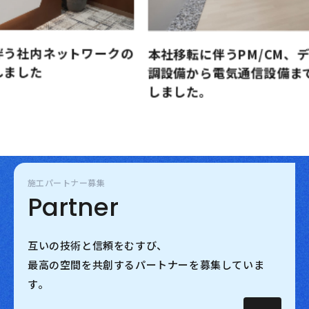
苫
本社移転に伴うPM/CM、デザイン、内装、空
ワ
調設備から電気通信設備まで総合的に担当いた
しました。
施工パートナー募集
Partner
互いの技術と信頼をむすび、
最高の空間を共創するパートナーを募集していま
す。