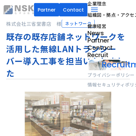
企業理念
Partner
Contact
組織図・拠点・アクセ
NSK株式会社
menu
株式会社三省堂書店 様
ネットワーク
健康経営
News
既存の既存店舗ネットワークを
Partner
活用した無線LANトランシー
Contact
Recruit
バー導入工事を担当いたしまし
Recruitm
た
プライバシーポリシー
情報セキュリティポリ