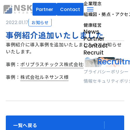
企業理念
Partner
Contact
組織図・拠点・アクセ
NSK株式会社
menu
2022.01.17
お知らせ
健康経営
News
事例紹介追加いたしました
Partner
事例紹介に導入事例を追加いたしましたのでお知らせ
Contact
いたします。
Recruit
Recruitm
事例：
ポリプラスチックス株式会社様
プライバシーポリシー
事例：
株式会社ルネサンス様
情報セキュリティポリ
一覧へ戻る