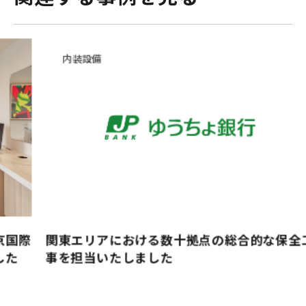
内装設備
関東エリアにおける数十拠点の総合的な保全工
ビ
事を担当いたしました
装