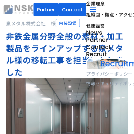
企業理念
Partner
Contact
組織図・拠点・アクセ
NSK株式会社
menu
泉メタル株式会社 様
内装設備
健康経営
News
非鉄金属分野全般の素材・加工
Partner
製品をラインアップする泉メタ
Contact
Recruit
ル様の移転工事を担当いたしま
Recruitm
した
プライバシーポリシー
情報セキュリティポリ