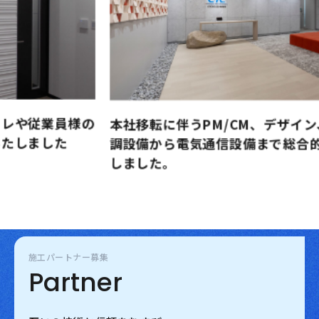
ロ
本社移転に伴うPM/CM、デザイン、内装、空
担
調設備から電気通信設備まで総合的に担当いた
しました。
施工パートナー募集
Partner