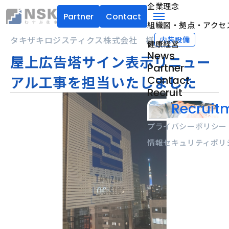
企業理念
Partner
Contact
組織図・拠点・アクセ
NSK株式会社
menu
タキザキロジスティクス株式会社 様
内装設備
健康経営
News
屋上広告塔サイン表示リニュー
Partner
アル工事を担当いたしました
Contact
Recruit
Recruitm
プライバシーポリシー
情報セキュリティポリ