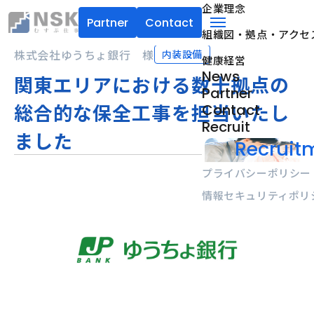
企業理念
Partner
Contact
組織図・拠点・アクセ
NSK株式会社
menu
株式会社ゆうちょ銀行 様
内装設備
健康経営
News
関東エリアにおける数十拠点の
Partner
総合的な保全工事を担当いたし
Contact
Recruit
ました
Recruitm
プライバシーポリシー
情報セキュリティポリ